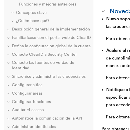
Funciones y mejoras anteriores
Noved
Conceptos clave
Nuevo sopor
¿Quién hace qué?
las credenc
Descripción general de la implementación
Familiarícese con el portal web de ClearID
Para obtene
Defina la configuración global de la cuenta
Acelere el 
Conecte ClearID a Security Center
de cumplimie
Conecte las fuentes de verdad de
manera autom
identidad
Sincronice y administre las credenciales
Para obtene
Configurar sitios
Notifique a 
Configurar áreas
especificar 
Configurar funciones
para accede
Auditar el acceso
Para obtene
Automatice la comunicación de la API
Administrar identidades
Para obtener u