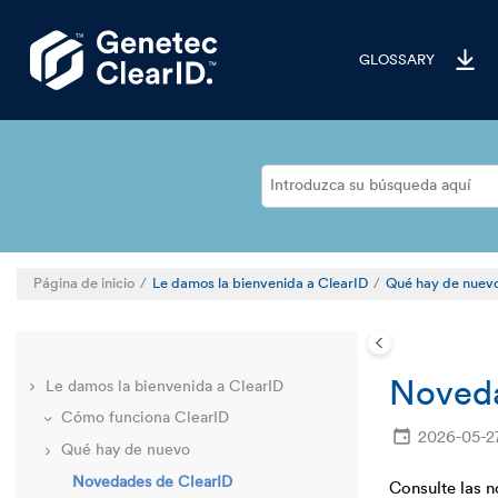
Saltar al contenido principal
GLOSSARY
Página de inicio
Le damos la bienvenida a ClearID
Qué hay de nuev
Noveda
Le damos la bienvenida a ClearID
Cómo funciona ClearID
2026-05-2
Qué hay de nuevo
Novedades de ClearID
Consulte las 