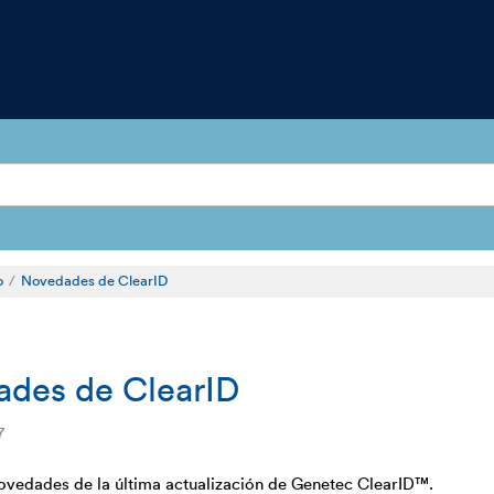
o
Novedades de ClearID
des de ClearID
7
novedades de la última actualización de Genetec ClearID™.