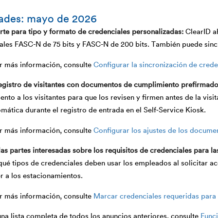
ades: mayo de 2026
te para tipo y formato de credenciales personalizadas
ClearID a
iales FASC-N de 75 bits y FASC-N de 200 bits. También puede sincr
r más información, consulte
Configurar la sincronización de crede
registro de visitantes con documentos de cumplimiento prefirmad
nto a los visitantes para que los revisen y firmen antes de la vi
ática durante el registro de entrada en el Self‑Service Kiosk.
r más información, consulte
Configurar los ajustes de los docume
las partes interesadas sobre los requisitos de credenciales para la
qué tipos de credenciales deben usar los empleados al solicitar a
r a los estacionamientos.
r más información, consulte
Marcar credenciales requeridas para 
na lista completa de todos los anuncios anteriores, consulte
Funci