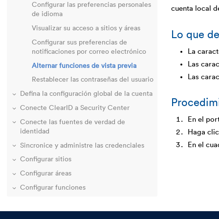
Configurar las preferencias personales
cuenta local 
de idioma
Visualizar su acceso a sitios y áreas
Lo que de
Configurar sus preferencias de
La caract
notificaciones por correo electrónico
Las carac
Alternar funciones de vista previa
Las carac
Restablecer las contraseñas del usuario
Defina la configuración global de la cuenta
Procedim
Conecte ClearID a Security Center
En el por
Conecte las fuentes de verdad de
identidad
Haga cli
En el cu
Sincronice y administre las credenciales
Configurar sitios
Configurar áreas
Configurar funciones
Auditar el acceso
Automatice la comunicación de la API