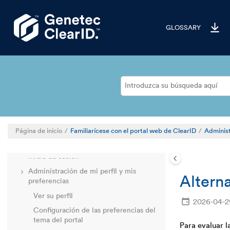
Saltar al contenido principal
GLOSSARY
Le damos la bienvenida a ClearID
Descripción general de la implementación
Página de inicio
Familiarícese con el portal web de ClearID
Administ
Familiarícese con el portal web de ClearID
Inicio de sesión
Administración de mi perfil y mis
Alterna
preferencias
Ver su perfil
2026-04-2
Configuración de las preferencias del
tema del portal
Para evaluar l