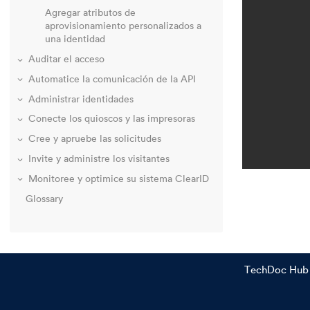
Agregar atributos de
aprovisionamiento personalizados a
una identidad
Auditar el acceso
Automatice la comunicación de la API
Administrar identidades
Conecte los quioscos y las impresoras
Cree y apruebe las solicitudes
Invite y administre los visitantes
Monitoree y optimice su sistema ClearID
Glossary
TechDoc Hub