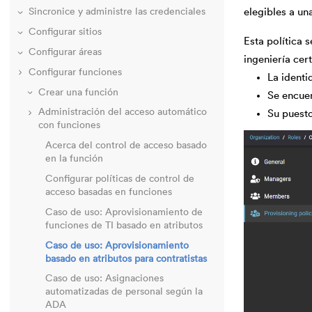
elegibles a un
Sincronice y administre las credenciales
Configurar sitios
Esta política 
Configurar áreas
ingeniería cert
Configurar funciones
La identi
Crear una función
Se encuen
Administración del acceso automático
Su puesto
con funciones
Acerca del control de acceso basado
en la función
Configurar políticas de control de
acceso basadas en funciones
Caso de uso: Aprovisionamiento de
funciones de TI basado en atributos
Caso de uso: Aprovisionamiento
basado en atributos para contratistas
Caso de uso: Asignaciones
automatizadas de personal según la
ADA