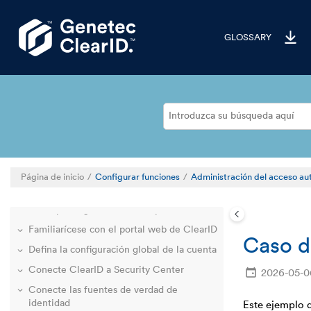
Saltar al contenido principal
GLOSSARY
Página de inicio
Configurar funciones
Administración del acceso au
Le damos la bienvenida a ClearID
Descripción general de la implementación
Familiarícese con el portal web de ClearID
Caso d
Defina la configuración global de la cuenta
Conecte ClearID a Security Center
2026-05-0
Conecte las fuentes de verdad de
identidad
Este ejemplo d