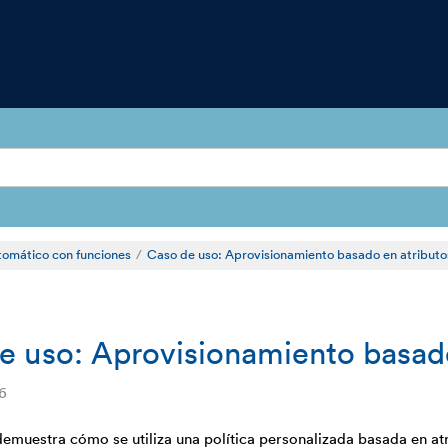
tomático con funciones
Caso de uso: Aprovisionamiento basado en atributos
e uso: Aprovisionamiento basado 
6
emuestra cómo se utiliza una política personalizada basada en at