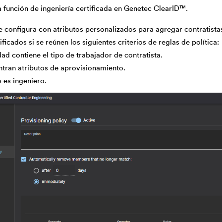
a función de ingeniería certificada en Genetec ClearID™.
se configura con atributos personalizados para agregar contratist
ificados si se reúnen los siguientes criterios de reglas de política:
dad contiene el tipo de trabajador de contratista.
tran atributos de aprovisionamiento.
 es ingeniero.